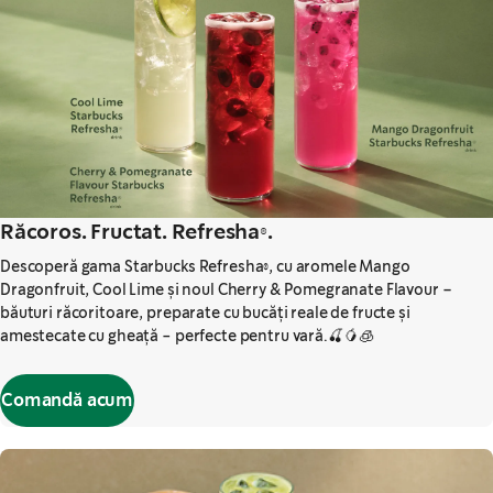
Răcoros. Fructat. Refresha®.
Descoperă gama Starbucks Refresha®, cu aromele Mango
Dragonfruit, Cool Lime și noul Cherry & Pomegranate Flavour –
băuturi răcoritoare, preparate cu bucăți reale de fructe și
amestecate cu gheață - perfecte pentru vară.🍒🥭🧊
Comandă acum
,
opens in a new tab