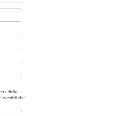
em urările
iversării zilei