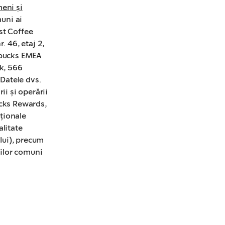
eni și
st Coffee
. 46, etaj 2,
arbucks EMEA
rk, 566
.
ii și operării
ucks Rewards,
ționale
alitate
ului), precum
orilor comuni