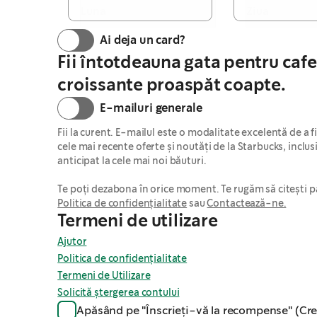
Ai deja un card?
Fii întotdeauna gata pentru cafe
croissante proaspăt coapte.
E-mailuri generale
Fii la curent. E-mailul este o modalitate excelentă de a fi 
cele mai recente oferte și noutăți de la Starbucks, inclusi
anticipat la cele mai noi băuturi.

Politica de confidențialitate
 sau 
Contactează-ne.
Termeni de utilizare
Ajutor
Politica de confidențialitate
Termeni de Utilizare
Solicită ștergerea contului
Apăsând pe "Înscrieți-vă la recompense" (Crea