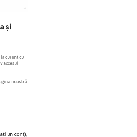
a și
la curent cu 
v accesul 
Te poți dezabona în orice moment. Te rugăm să citești pagina noastră 
ți un cont),