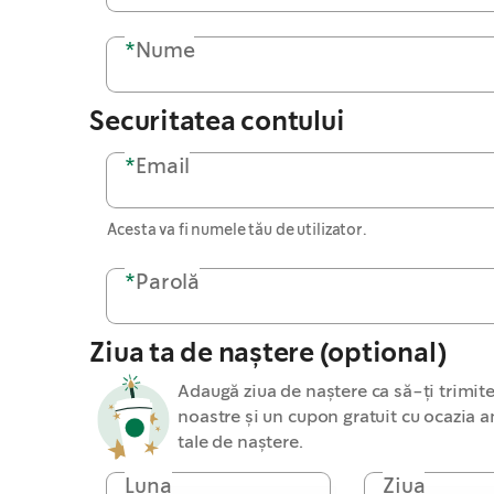
*
Nume
Securitatea contului
*
Email
Acesta va fi numele tău de utilizator.
*
Parolă
Ziua ta de naștere (optional)
Adaugă ziua de naștere ca să-ți trimit
noastre și un cupon gratuit cu ocazia an
tale de naștere.
Luna
Ziua