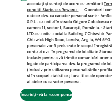
acceptați și sunteți de acord cu următorii
Term
condiții Starbucks Rewards.
Operatorii comuni ai
datelor dvs. cu caracter personal sunt: • AmRe
S.R.L., cu sediul în strada Grigore Cobalcescu nr
camera 11, sector 1, București, România. • St
LTD, cu sediul social la Building 7 Chiswick Pa
Chiswick High Road, Londra, Anglia, W4 5YG. Datele dvs
personale vor fi prelucrate în scopul înregistrăr
contului dvs. în programul de loialitate Starb
inclusiv pentru a vă trimite comunicări promo
legate de participarea dvs. la programul de loi
(inclusiv prin utilizarea personalizărilor profil
și în scopuri statistice și analitice ale operat
ai atelor cu caracter personal.
Înscrieți-vă la recompense