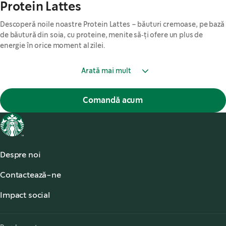
Protein Lattes
Descoperă noile noastre Protein Lattes – băuturi cremoase, pe bază
de băutură din soia, cu proteine, menite să‑ți ofere un plus de
energie în orice moment al zilei.
Arată mai mult
Comandă acum
Despre noi
Despre noi
Contactează-ne
Accesibilitate
,
opens in a new tab
Contactează-ne
Poveștile și noutățile Starbucks
,
opens in a new tab
Impact social
Băuturi Starbucks® gata de servit
,
opens in a new tab
Responsabilitate
Alergeni